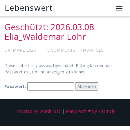
Lebenswert
T
o
g
Geschützt: 2026.03.08
g
Elia_Waldemar Lohr
l
e
n
8. MÄRZ 2026
0 COMMENTS
HAWAIIGEL
a
v
Dieser Inhalt ist passwortgeschützt. Bitte gib unten das
i
Passwort ein, um ihn anzeigen zu können.
g
a
t
Passwort:
i
o
n
Powered by WordPress
|
Made with ❤ by Themely